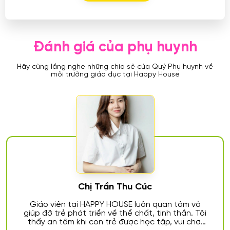
Đánh giá của phụ huynh
Hãy cùng lắng nghe những chia sẻ của Quý Phụ huynh về
môi trường giáo dục tại Happy House
Chị Trần Hồng Phúc
âm và
Con tôi đang học tại HAPPY HOUSE và chún
hần. Tôi
rất hài lòng về môi trường học. Giáo viên
i chơi
tâm, hoạt động giáo dục phong phú làm co