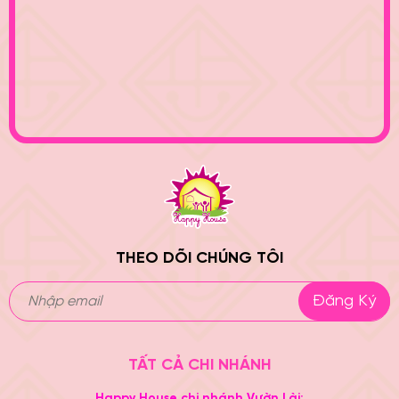
KẾT NĂM HỌC 2017 -
2018
THEO DÕI CHÚNG TÔI
Đăng Ký
TẤT CẢ CHI NHÁNH
Happy House chi nhánh Vườn Lài: