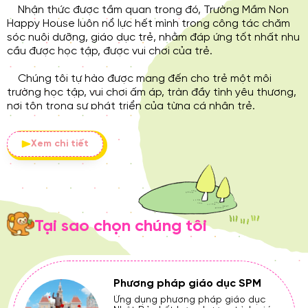
Nhận thức được tầm quan trong đó, Trường Mầm Non
Happy House luôn nổ lực hết mình trong công tác chăm
sóc nuôi dưỡng, giáo dục trẻ, nhằm đáp ứng tốt nhất nhu
cầu được học tập, được vui chơi của trẻ.
Chúng tôi tự hào được mang đến cho trẻ một môi
trường học tập, vui chơi ấm áp, tràn đầy tình yêu thương,
nơi tôn trọng sự phát triển của từng cá nhân trẻ.
Chúng tôi chú trọng đến việc khuyến khích sự phát
Xem chi tiết
triển tự nhiên của trẻ thông qua các phương pháp giáo
dục hiện đại như: học qua chơi, tìm hiểu, khám phá, hoạt
động theo từng chủ đề, các hoạt động trải nghiệm thực
tế và qua các bài học kỹ năng sống, toán tư duy, tiếng
anh hay các môn năng khiếu như: Đàn Organ, vẽ,
aerobic, múa, diễn kịch, bơi lội, bóng đá...
Tại sao chọn chúng tôi
Để đạt được những mục tiêu đó, chúng tôi kết hợp hài
hòa giữa Chương trình Giáo dục của Bộ Giáo dục và Đào
tạo Việt Nam với Chương trình giáo dục SPM đến từ đất
Phương pháp giáo dục SPM
nước Nhật Bản.
Ứng dụng phương pháp giáo dục