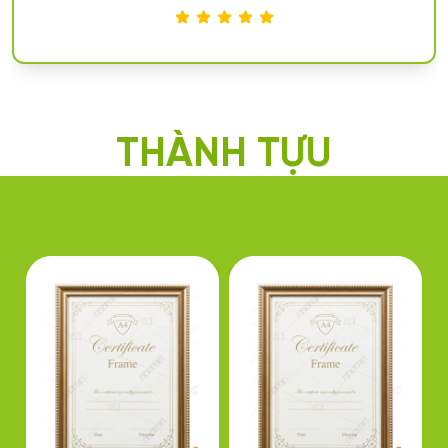
rất hào hứng mỗi khi đến trường.
THÀNH TỰU