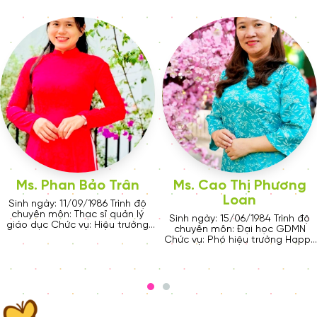
04/11/2024
THÔNG BÁO LỄ TỔNG
KẾT NĂM HỌC 2017 -
2018
04/03/2025
Ms. Phan Bảo Trân
Ms. Cao Thị Phương
ƯU ĐÃI NHẬP HỌC LỚN
Loan
TRONG THÁNG 3 - 2025
Sinh ngày: 11/09/1986 Trình độ
TẠI CƠ SỞ LŨY BÁN BÍCH
chuyên môn: Thạc sĩ quản lý
Sinh ngày: 15/06/1984 Trình độ
giáo dục Chức vụ: Hiệu trưởng
chuyên môn: Đại học GDMN
Happy House - Lũy Bán Bích
Chức vụ: Phó hiệu trưởng Happy
House Lũy Bán Bích
04/11/2024