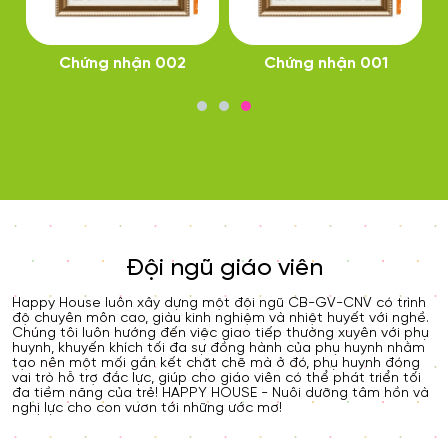
Chứng nhận 002
Chứng nhận 001
04/11/2024
Game show RUNG
CHUÔNG VÀNG
Đội ngũ giáo viên
Happy House luôn xây dựng một đội ngũ CB-GV-CNV có trình
độ chuyên môn cao, giàu kinh nghiệm và nhiệt huyết với nghề.
Chúng tôi luôn hướng đến việc giao tiếp thường xuyên với phụ
04/11/2024
huynh, khuyến khích tối đa sự đồng hành của phụ huynh nhằm
Phát sóng chương trình:
tạo nên một mối gắn kết chặt chẽ mà ở đó, phụ huynh đóng
NÀO TA CÙNG VUI trên
vai trò hỗ trợ đắc lực, giúp cho giáo viên có thể phát triển tối
truyền hình HTV7
đa tiềm năng của trẻ! HAPPY HOUSE - Nuôi dưỡng tâm hồn và
nghị lực cho con vươn tới những ước mơ!