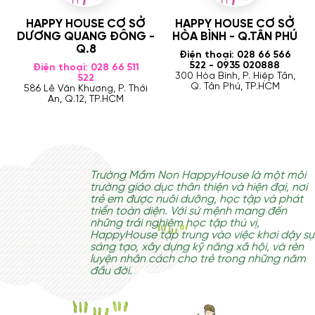
Ê
HAPPY HOUSE CƠ SỞ
HAPPY HOUSE CƠ SỞ
DƯƠNG QUANG ĐÔNG -
HÒA BÌNH - Q.TÂN PHÚ
Q.8
Điện thoại: 028 66 566
522 - 0935 020888
Điện thoại: 028 66 511
300 Hòa Bình, P. Hiệp Tân,
522
Q. Tân Phú, TP.HCM
586 Lê Văn Khương, P. Thới
An, Q.12, TP.HCM
Trường Mầm Non HappyHouse là một môi
trường giáo dục thân thiện và hiện đại, nơi
trẻ em được nuôi dưỡng, học tập và phát
triển toàn diện. Với sứ mệnh mang đến
những trải nghiệm học tập thú vị,
HappyHouse tập trung vào việc khơi dậy sự
sáng tạo, xây dựng kỹ năng xã hội, và rèn
luyện nhân cách cho trẻ trong những năm
đầu đời.