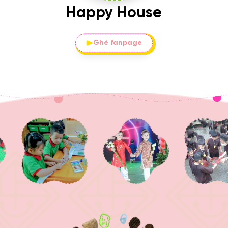
TRONG THÁNG 3 - 2025
Happy House
TẠI CƠ SỞ LŨY BÁN BÍCH
Ghé fanpage
04/11/2024
CƠ HỘI VIỆC LÀM CHO
GIÁO VIÊN MẦM NON
04/11/2024
Ngày hội: ĐỌC SÁCH
CÙNG CON