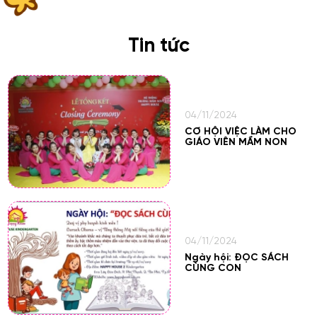
CƠ HỘI VIỆC LÀM CHO
GIÁO VIÊN MẦM NON
Tin tức
04/11/2024
Ngày hội: ĐỌC SÁCH
CÙNG CON
04/11/2024
Game show RUNG
CHUÔNG VÀNG