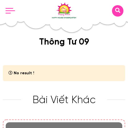
Thông Tư 09
No result !
Bài Viết Khác