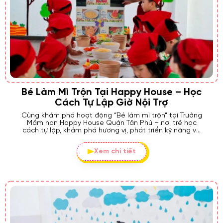
Bé Làm Mì Trộn Tại Happy House – Học
Cách Tự Lập Giờ Nội Trợ
Cùng khám phá hoạt động “Bé làm mì trộn” tại Trường
Mầm non Happy House Quận Tân Phú – nơi trẻ học
cách tự lập, khám phá hương vị, phát triển kỹ năng và
niềm vui học tập mỗi ngày.
Xem chi tiết