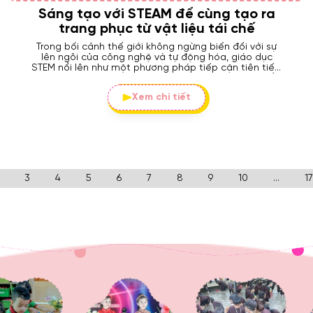
Sáng tạo với STEAM để cùng tạo ra
trang phục từ vật liệu tái chế
Trong bối cảnh thế giới không ngừng biến đổi với sự
lên ngôi của công nghệ và tự động hóa, giáo dục
STEM nổi lên như một phương pháp tiếp cận tiên tiến,
trang bị cho thế hệ trẻ những kỹ năng cần thiết để
làm chủ tương lai.
Xem chi tiết
3
4
5
6
7
8
9
10
...
17