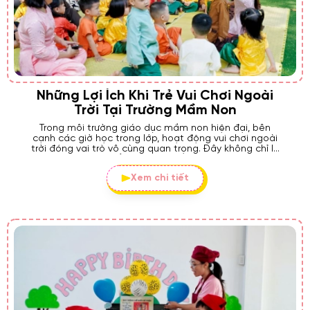
Những Lợi Ích Khi Trẻ Vui Chơi Ngoài
Trời Tại Trường Mầm Non
Trong môi trường giáo dục mầm non hiện đại, bên
cạnh các giờ học trong lớp, hoạt động vui chơi ngoài
trời đóng vai trò vô cùng quan trọng. Đây không chỉ là
khoảng thời gian để trẻ giải trí mà còn là "lớp học" mở
rộng giúp trẻ phát triển toàn diện về thể chất, tinh
Xem chi tiết
thần, kỹ năng xã hội và nhận thức. Bài viết này sẽ đi
sâu vào những lợi ích tuyệt vời mà hoạt động này
mang lại.