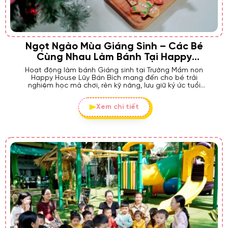
Ngọt Ngào Mùa Giáng Sinh – Các Bé
Cùng Nhau Làm Bánh Tại Happy
House Lũy Bán Bích
Hoạt động làm bánh Giáng sinh tại Trường Mầm non
Happy House Lũy Bán Bích mang đến cho bé trải
nghiệm học mà chơi, rèn kỹ năng, lưu giữ ký ức tuổi
thơ ngọt ngào mùa Noel.
Xem chi tiết