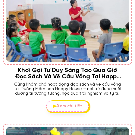
Khơi Gợi Tư Duy Sáng Tạo Qua Giờ
Đọc Sách Và Vẽ Cầu Vồng Tại Happy
House
Cùng khám phá hoạt động đọc sách và vẽ cầu vồng
tại Trường Mầm non Happy House – nơi trẻ được nuôi
dưỡng trí tưởng tượng, học qua trải nghiệm và tự tin
thể hiện cảm xúc của mình.
Xem chi tiết