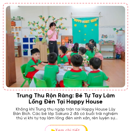
Trung Thu Rộn Ràng: Bé Tự Tay Làm
Lồng Đèn Tại Happy House
Không khí Trung thu ngập tràn tại Happy House Lũy
Bán Bích. Các bé lớp Sakura 2 đã có buổi trải nghiệm
thú vị khi tự tay làm lồng đèn xinh xắn, rèn luyện sự
khéo léo và lưu giữ kỷ niệm tuổi thơ.
Xem chi tiết