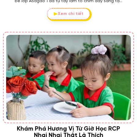
bé lớp Asagao 1 đã tự tay làm tổ chim đầy sáng tạo
sau giờ đọc sách.
Xem chi tiết
Khám Phá Hương Vị Từ Giờ Học RCP
Nhai Nhai Thật Là Thích