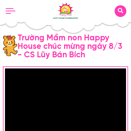
Trường Mầm non Happy
House chúc mừng ngày 8/3
- CS Lũy Bán Bích