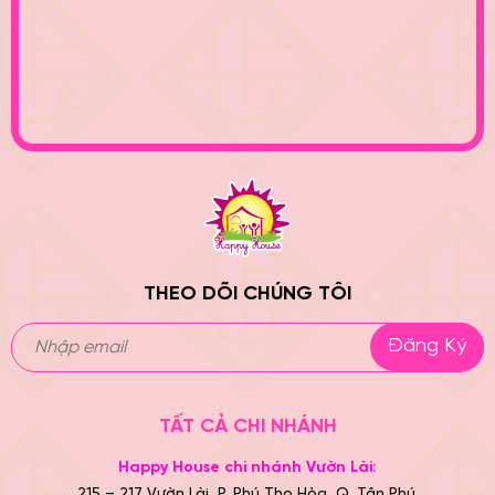
THEO DÕI CHÚNG TÔI
Đăng Ký
TẤT CẢ CHI NHÁNH
Happy House chi nhánh Vườn Lài:
215 – 217 Vườn Lài, P. Phú Thọ Hòa, Q. Tân Phú.