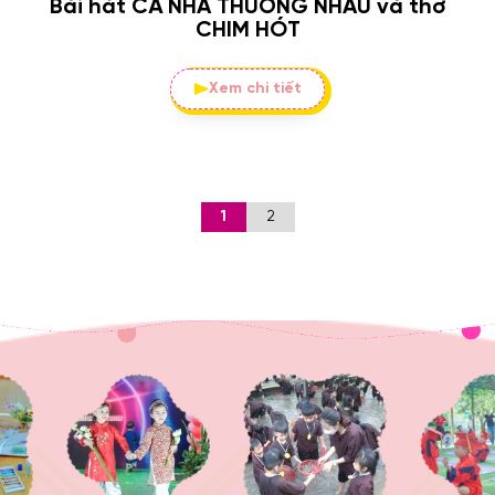
Bài hát CẢ NHÀ THƯƠNG NHAU và thơ
CHIM HÓT
Xem chi tiết
1
2