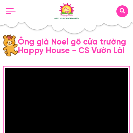
Ông già Noel gõ cửa trường
Happy House - CS Vườn Lài