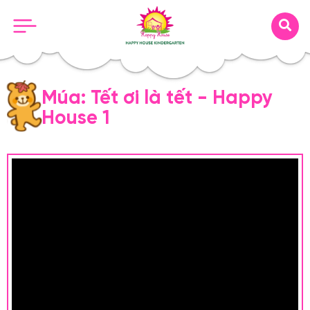
Múa: Tết ơi là tết - Happy
House 1