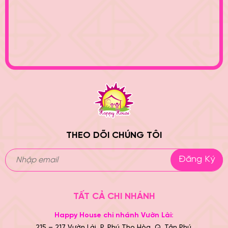
THEO DÕI CHÚNG TÔI
Đăng Ký
TẤT CẢ CHI NHÁNH
Happy House chi nhánh Vườn Lài:
215 – 217 Vườn Lài, P. Phú Thọ Hòa, Q. Tân Phú.