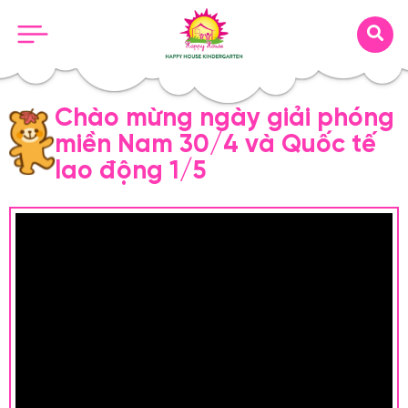
Chào mừng ngày giải phóng
miền Nam 30/4 và Quốc tế
lao động 1/5