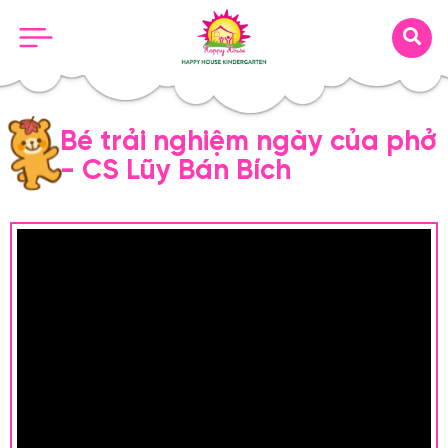
Bé trải nghiệm ngày của phở
- CS Lũy Bán Bích