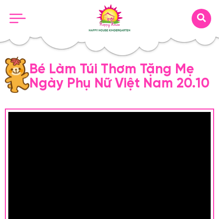
Bé Làm Túi Thơm Tặng Mẹ
Ngày Phụ Nữ Việt Nam 20.10